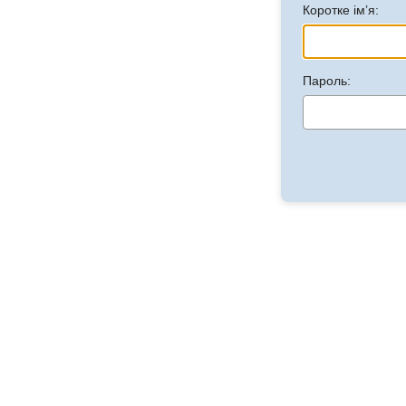
Коротке ім’я:
Пароль: