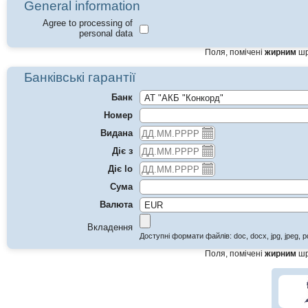
General information
Agree to processing of
personal data
Поля, помічені
жирним
шр
Банківські гарантії
Банк
Номер
Видана
Діє з
Діє lо
Сума
Валюта
Вкладення
Поля, помічені
жирним
шр