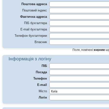
Поштова адреса
Поштовий індекс
Фактична адреса
ПІБ бухгалтера
E-mail бухгалтера
Телефон бухгалтерии
Власник
Поля, помічені
жирним
шр
Інформація з логіну
ПІБ
Посада
Телефон
E-mail
Місто
Логін